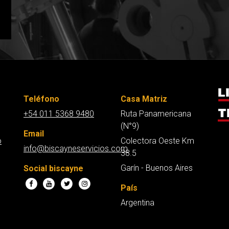
Teléfono
Casa Matriz
+54 011 5368 9480
Ruta Panamericana
(N°9)
Email
o
Colectora Oeste Km
info@biscayneservicios.com
38.5
Garín - Buenos Aires
Social biscayne
País
Argentina