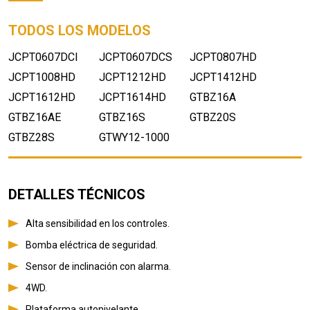
TODOS LOS MODELOS
JCPT0607DCI
JCPT0607DCS
JCPT0807HD
JCPT1008HD
JCPT1212HD
JCPT1412HD
JCPT1612HD
JCPT1614HD
GTBZ16A
GTBZ16AE
GTBZ16S
GTBZ20S
GTBZ28S
GTWY12-1000
DETALLES TÉCNICOS
Alta sensibilidad en los controles.
Bomba eléctrica de seguridad.
Sensor de inclinación con alarma.
4WD.
Plataforma autonivelante.